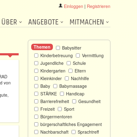
Einloggen
|
Registrieren
ÜBER
ANGEBOTE
MITMACHEN
Themen
Babysitter
Kinderbetreuung
Vermittlung
Jugendliche
Schule
Kindergarten
Eltern
RRAD
Kleinkinder
Nachhilfe
d von
Baby
Babymassage
STÄRKE
Handicap
gute,
Barrierefreiheit
Gesundheit
Freizeit
Sport
Bürgermentoren
bürgerschaftliches Engagement
Nachbarschaft
Sprachtreff