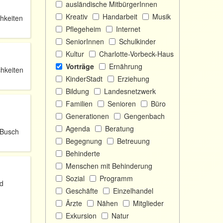
ausländische MitbürgerInnen
Kreativ
Handarbeit
Musik
hkeiten
Pflegeheim
Internet
SeniorInnen
Schulkinder
Kultur
Charlotte-Vorbeck-Haus
Vorträge
Ernährung
hkeiten
KinderStadt
Erziehung
Bildung
Landesnetzwerk
Familien
Senioren
Büro
Generationen
Gengenbach
Agenda
Beratung
 Busch
Begegnung
Betreuung
Behinderte
Menschen mit Behinderung
Sozial
Programm
nd
Geschäfte
Einzelhandel
Ärzte
Nähen
Mitglieder
Exkursion
Natur