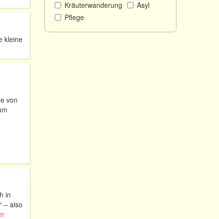
Kräuterwanderung
Asyl
Pflege
 kleine
de von
zum
h in
 – also
hr