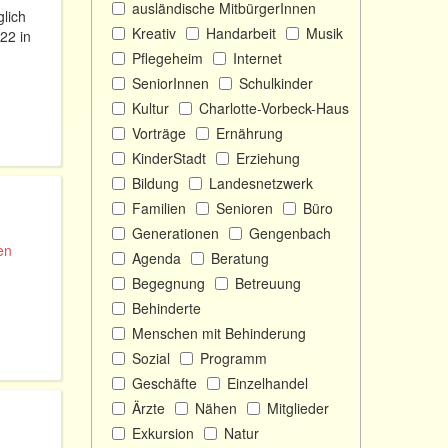
ausländische MitbürgerInnen
lich
Kreativ
Handarbeit
Musik
22 in
Pflegeheim
Internet
SeniorInnen
Schulkinder
Kultur
Charlotte-Vorbeck-Haus
Vorträge
Ernährung
KinderStadt
Erziehung
Bildung
Landesnetzwerk
Familien
Senioren
Büro
Generationen
Gengenbach
en
Agenda
Beratung
Begegnung
Betreuung
Behinderte
Menschen mit Behinderung
Sozial
Programm
Geschäfte
Einzelhandel
Ärzte
Nähen
Mitglieder
Exkursion
Natur