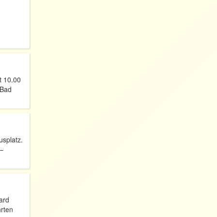
t 10.00
 Bad
usplatz.
 –
ard
hrten