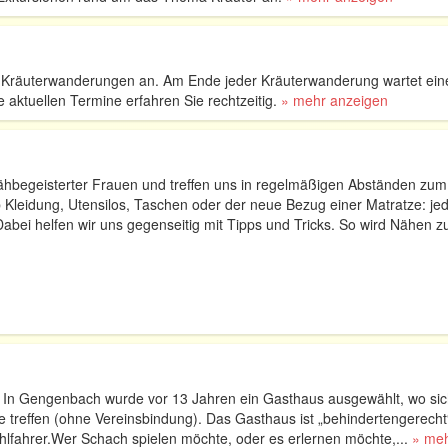
he Kräuterwanderungen an. Am Ende jeder Kräuterwanderung wartet eine
 aktuellen Termine erfahren Sie rechtzeitig.
» mehr anzeigen
nähbegeisterter Frauen und treffen uns in regelmäßigen Abständen zum
leidung, Utensilos, Taschen oder der neue Bezug einer Matratze: je
 Dabei helfen wir uns gegenseitig mit Tipps und Tricks. So wird Nähen 
: In Gengenbach wurde vor 13 Jahren ein Gasthaus ausgewählt, wo sic
 treffen (ohne Vereinsbindung). Das Gasthaus ist „behindertengerecht“
uhlfahrer.Wer Schach spielen möchte, oder es erlernen möchte,...
» me