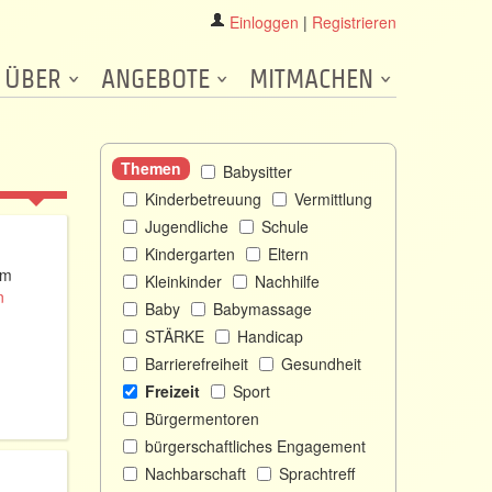
Einloggen
|
Registrieren
ÜBER
ANGEBOTE
MITMACHEN
Themen
Babysitter
Kinderbetreuung
Vermittlung
Jugendliche
Schule
Kindergarten
Eltern
Im
Kleinkinder
Nachhilfe
n
Baby
Babymassage
STÄRKE
Handicap
Barrierefreiheit
Gesundheit
Freizeit
Sport
Bürgermentoren
bürgerschaftliches Engagement
Nachbarschaft
Sprachtreff