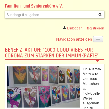
Familien- und Seniorenbüro e.V.
Einloggen
|
Registrieren
Navigation anzeigen
BENEFIZ-AKTION: "1000 GOOD VIBES FÜR
CORONA ZUM STÄRKEN DER IMMUNKRÄFTE"
Ein Ausmal-
Motiv wird
von 1000
Menschen
auf
individuelle
Weise
ausgemalt
und zu